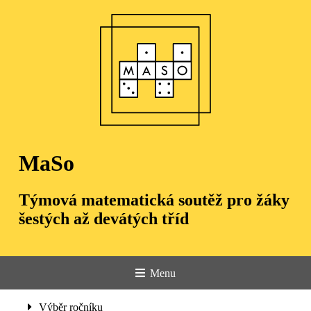
MaSo
Týmová matematická soutěž pro žáky
šestých až devátých tříd
Menu
Úvod
Výběr ročníku