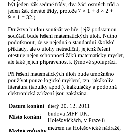
být jeden žák sedmé třídy, dva žáci osmých tříd a
jeden žák deváté třídy, protože 7 × 1 + 8 × 2 +
9 × 1 = 32.)
Družstva budou soutěžit ve hře, jejíž podstatnou
součástí bude řešení matematických úloh. Nutno
podotknout, že se nejedná o standardní školské
příklady, ale o úlohy netradiční, jejichž řešení
otestuje nejen schopnosti žáků matematicky myslet,
ale také jejich připravenost k týmové spolupráci.
Při řešení matematických úloh bude umožněno
používat pouze logické myšlení, tzn. jakákoliv
literatura (tabulky apod.), kalkulačky a podobná
elektronická zařízení jsou zakázána.
Datum konání
úterý 20. 12. 2011
budova MFF UK,
Místo konání
Holešovičkách, v Praze 8
metrem na Holešovické nádražé,
Možné způsoby