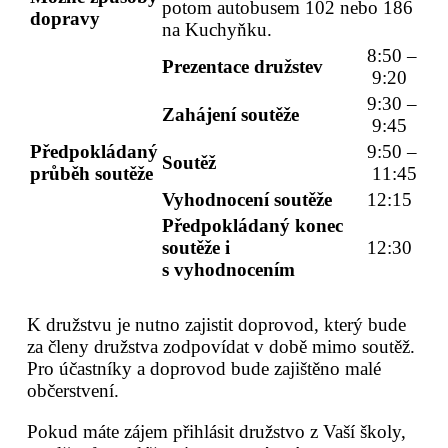
potom autobusem 102 nebo 186
dopravy
na Kuchyňku.
8:50 –
Prezentace družstev
9:20
9:30 –
Zahájení soutěže
9:45
Předpokládaný
9:50 –
Soutěž
průběh soutěže
11:45
Vyhodnocení soutěže
12:15
Předpokládaný konec
soutěže i
12:30
s vyhodnocením
K družstvu je nutno zajistit doprovod, který bude
za členy družstva zodpovídat v době mimo soutěž.
Pro účastníky a doprovod bude zajištěno malé
občerstvení.
Pokud máte zájem přihlásit družstvo z Vaší školy,