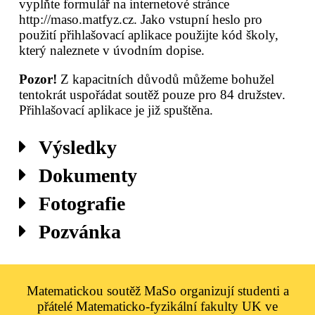
vyplňte formulář na internetové stránce
http://maso.matfyz.cz. Jako vstupní heslo pro
použití přihlašovací aplikace použijte kód školy,
který naleznete v úvodním dopise.
Pozor!
Z kapacitních důvodů můžeme bohužel
tentokrát uspořádat soutěž pouze pro 84 družstev.
Přihlašovací aplikace je již spuštěna.
Výsledky
Dokumenty
Fotografie
Pozvánka
Matematickou soutěž MaSo organizují studenti a
přátelé Matematicko-fyzikální fakulty UK ve