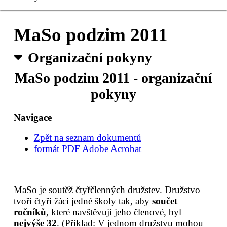
Čerstvé MaSo
MaSo podzim 2011
Registrace
Organizační pokyny
Sušené MaSo
MaSo podzim 2011 - organizační
pokyny
Kontakty
Navigace
Pro organizátory
Zpět na seznam dokumentů
formát PDF Adobe Acrobat
MaSo je soutěž čtyřčlenných družstev. Družstvo
tvoří čtyři žáci jedné školy tak, aby
součet
ročníků
, které navštěvují jeho členové, byl
nejvýše 32
. (Příklad: V jednom družstvu mohou