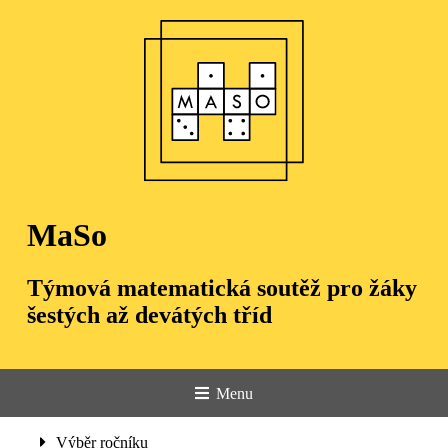
MaSo
Týmová matematická soutěž pro žáky
šestých až devátých tříd
Menu
Úvod
Výběr ročníku