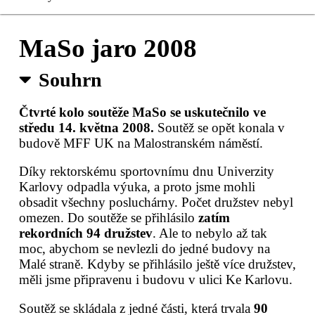
Čerstvé MaSo
MaSo jaro 2008
Registrace
Souhrn
Sušené MaSo
Čtvrté kolo soutěže MaSo se uskutečnilo ve
středu 14. května 2008.
Soutěž se opět konala v
Kontakty
budově MFF UK na Malostranském náměstí.
Pro organizátory
Díky rektorskému sportovnímu dnu Univerzity
Karlovy odpadla výuka, a proto jsme mohli
obsadit všechny posluchárny. Počet družstev nebyl
omezen. Do soutěže se přihlásilo
zatím
rekordních 94 družstev
. Ale to nebylo až tak
moc, abychom se nevlezli do jedné budovy na
Malé straně. Kdyby se přihlásilo ještě více družstev,
měli jsme připravenu i budovu v ulici Ke Karlovu.
Soutěž se skládala z jedné části, která trvala
90