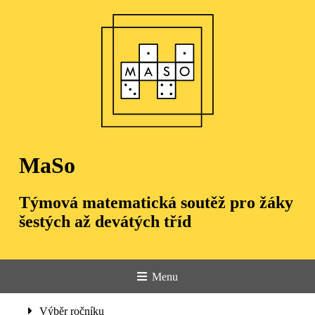
MaSo
Týmová matematická soutěž pro žáky
šestých až devátých tříd
Menu
Úvod
Výběr ročníku