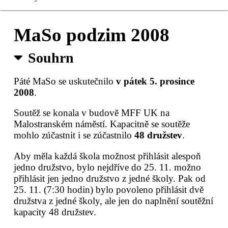
Čerstvé MaSo
MaSo podzim 2008
Registrace
Souhrn
Sušené MaSo
Páté MaSo se uskutečnilo
v pátek 5. prosince
2008
.
Kontakty
Soutěž se konala v budově MFF UK na
Pro organizátory
Malostranském náměstí. Kapacitně se soutěže
mohlo zúčastnit i se zúčastnilo
48 družstev
.
Aby měla každá škola možnost přihlásit alespoň
jedno družstvo, bylo nejdříve do 25. 11. možno
přihlásit jen jedno družstvo z jedné školy. Pak od
25. 11. (7:30 hodin) bylo povoleno přihlásit dvě
družstva z jedné školy, ale jen do naplnění soutěžní
kapacity 48 družstev.