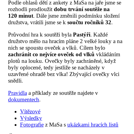
Podle ohlasů dětí z ankety z MaSa na jaře jsme se
rozhodli prodloužit
dobu trvání soutěže na
120 minut
. Dále jsme změnili podmínku složení
družstva, vrátili jsme se k
součtu ročníků 32
.
Průvodní hra k soutěži byla
Pastýři
. Každé
družstvo mělo na hracím pláne 2 velké louky a na
nich se spoustu oveček a vlků. Cílem bylo
zachránit co nejvíce oveček od vlků
vkládáním
plotů na louku. Ovečky byly zachráněné, když
byly oplocené, tedy jestliže se nacházely v
uzavřené ohradě bez vlka! Zbývající ovečky vlci
snědli.
Pravidla
a příklady ze soutěže najdete v
dokumentech
.
Vítězové
Výsledky
Fotografie
z MaSa s
ukázkami hracích listů