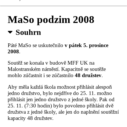
Čerstvé MaSo
MaSo podzim 2008
Registrace
Souhrn
Sušené MaSo
Páté MaSo se uskutečnilo
v pátek 5. prosince
2008
.
Kontakty
Soutěž se konala v budově MFF UK na
Pro organizátory
Malostranském náměstí. Kapacitně se soutěže
mohlo zúčastnit i se zúčastnilo
48 družstev
.
Aby měla každá škola možnost přihlásit alespoň
jedno družstvo, bylo nejdříve do 25. 11. možno
přihlásit jen jedno družstvo z jedné školy. Pak od
25. 11. (7:30 hodin) bylo povoleno přihlásit dvě
družstva z jedné školy, ale jen do naplnění soutěžní
kapacity 48 družstev.