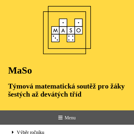
MaSo
Týmová matematická soutěž pro žáky
šestých až devátých tříd
Menu
Úvod
Výběr ročníku