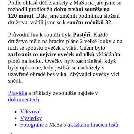
Podle ohlasů dětí z ankety z MaSa na jaře jsme se
rozhodli prodloužit
dobu trvání soutěže na
120 minut
. Dále jsme změnili podmínku složení
družstva, vrátili jsme se k
součtu ročníků 32
.
Průvodní hra k soutěži byla
Pastýři
. Každé
družstvo mělo na hracím pláne 2 velké louky a na
nich se spoustu oveček a vlků. Cílem bylo
zachránit co nejvíce oveček od vlků
vkládáním
plotů na louku. Ovečky byly zachráněné, když
byly oplocené, tedy jestliže se nacházely v
uzavřené ohradě bez vlka! Zbývající ovečky vlci
snědli.
Pravidla
a příklady ze soutěže najdete v
dokumentech
.
Vítězové
Výsledky
Fotografie
z MaSa s
ukázkami hracích listů