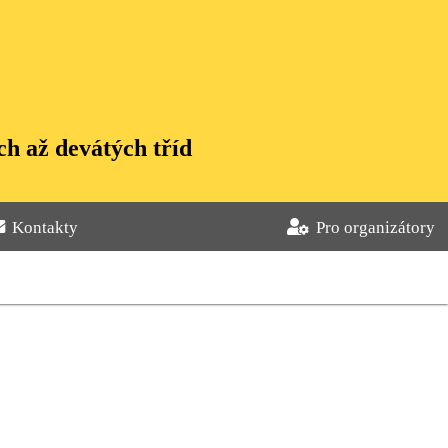
h až devátých tříd
Kontakty
Pro organizátory