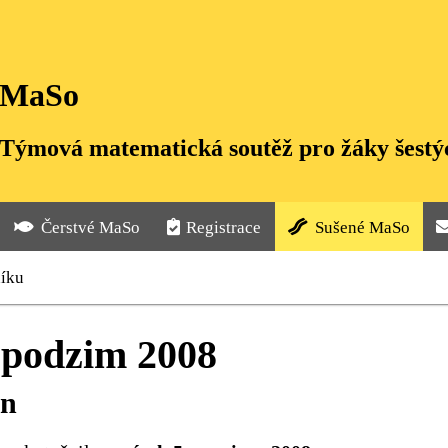
MaSo
Týmová matematická soutěž pro žáky šestýc
Čerstvé MaSo
Registrace
Sušené MaSo
níku
podzim 2008
rn