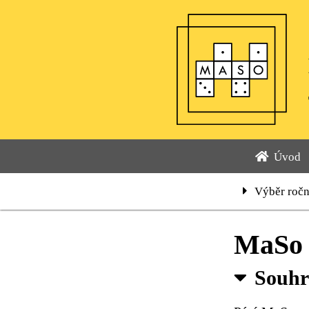
Úvod
Výběr roč
MaSo 
Souh