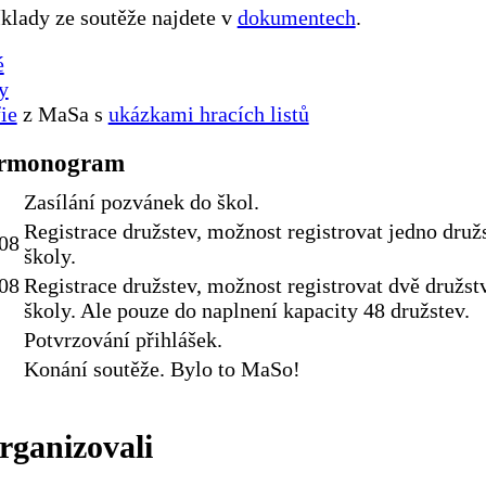
íklady ze soutěže najdete v
dokumentech
.
é
y
ie
z MaSa s
ukázkami hracích listů
armonogram
Zasílání pozvánek do škol.
Registrace družstev, možnost registrovat jedno druž
008
školy.
008
Registrace družstev, možnost registrovat dvě družst
školy. Ale pouze do naplnení kapacity 48 družstev.
Potvrzování přihlášek.
Konání soutěže. Bylo to MaSo!
rganizovali