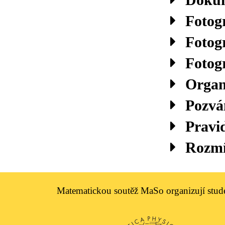
Fotogr
Fotogr
Fotogr
Organ
Pozvá
Pravi
Rozmí
Matematickou soutěž MaSo organizují stude