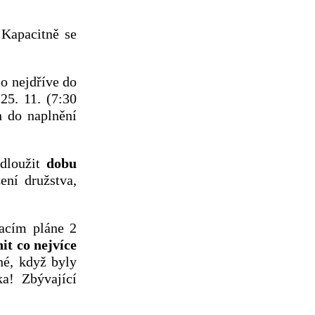
Kapacitně se
o nejdříve do
25. 11. (7:30
n do naplnění
odloužit
dobu
ení družstva,
acím pláne 2
it co nejvíce
né, když byly
ka! Zbývající