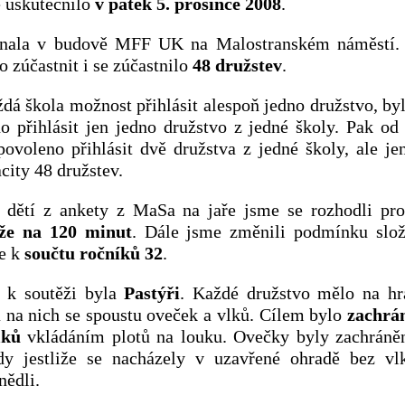
 uskutečnilo
v pátek 5. prosince 2008
.
onala v budově MFF UK na Malostranském náměstí. 
 zúčastnit i se zúčastnilo
48 družstev
.
dá škola možnost přihlásit alespoň jedno družstvo, byl
o přihlásit jen jedno družstvo z jedné školy. Pak od 
povoleno přihlásit dvě družstva z jedné školy, ale je
city 48 družstev.
 dětí z ankety z MaSa na jaře jsme se rozhodli pr
ěže na 120 minut
. Dále jsme změnili podmínku slož
se k
součtu ročníků 32
.
a k soutěži byla
Pastýři
. Každé družstvo mělo na hr
a na nich se spoustu oveček a vlků. Cílem bylo
zachrán
lků
vkládáním plotů na louku. Ovečky byly zachráně
dy jestliže se nacházely v uzavřené ohradě bez vl
nědli.