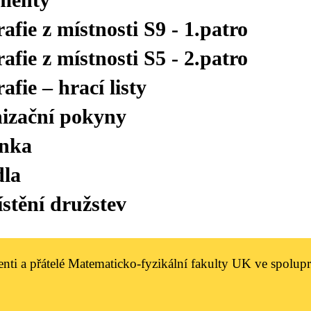
afie z místnosti S9 - 1.patro
afie z místnosti S5 - 2.patro
afie – hrací listy
izační pokyny
nka
dla
stění družstev
nti a přátelé Matematicko-fyzikální fakulty UK ve spolu