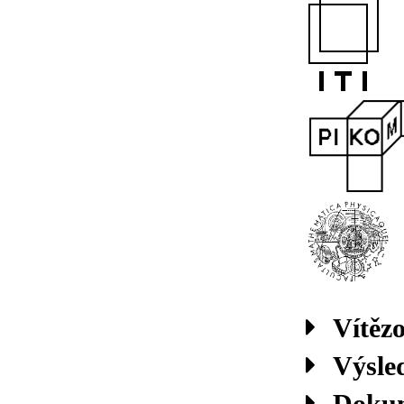
Vítěz
Výsle
Doku