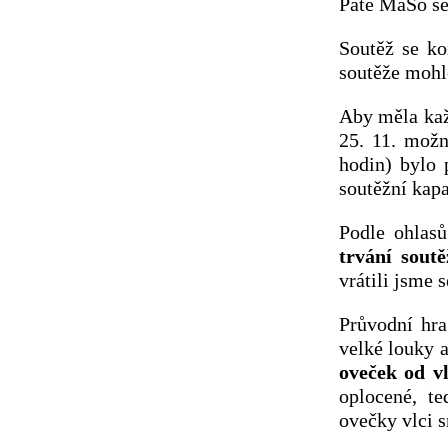
Páté MaSo se
Soutěž se k
soutěže mohlo
Aby měla kaž
25. 11. možn
hodin) bylo 
soutěžní kapa
Podle ohlasů
trvání sout
vrátili jsme 
Průvodní hr
velké louky 
oveček od v
oplocené, te
ovečky vlci s