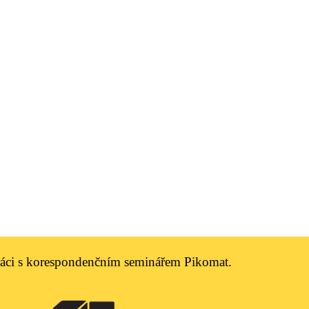
práci s korespondenčním seminářem Pikomat.