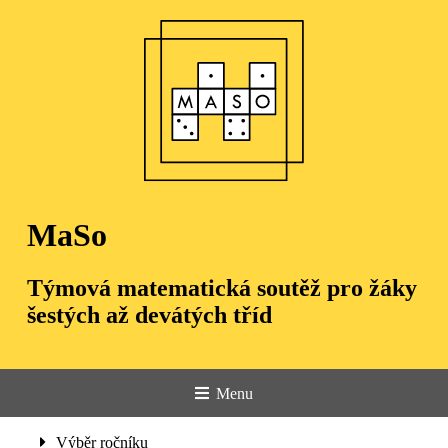
MaSo
Týmová matematická soutěž pro žáky
šestých až devátých tříd
Menu
Úvod
Výběr ročníku