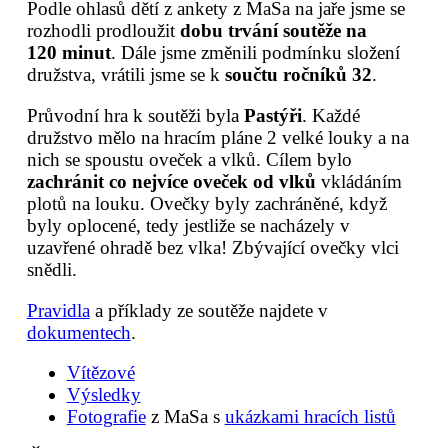
Podle ohlasů dětí z ankety z MaSa na jaře jsme se
rozhodli prodloužit
dobu trvání soutěže na
120 minut
. Dále jsme změnili podmínku složení
družstva, vrátili jsme se k
součtu ročníků 32
.
Průvodní hra k soutěži byla
Pastýři
. Každé
družstvo mělo na hracím pláne 2 velké louky a na
nich se spoustu oveček a vlků. Cílem bylo
zachránit co nejvíce oveček od vlků
vkládáním
plotů na louku. Ovečky byly zachráněné, když
byly oplocené, tedy jestliže se nacházely v
uzavřené ohradě bez vlka! Zbývající ovečky vlci
snědli.
Pravidla
a příklady ze soutěže najdete v
dokumentech
.
Vítězové
Výsledky
Fotografie
z MaSa s
ukázkami hracích listů