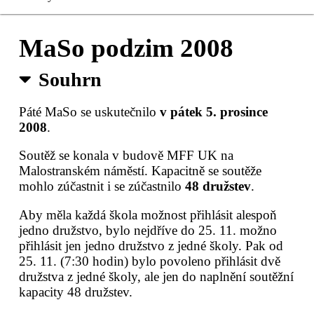
Čerstvé MaSo
MaSo podzim 2008
Registrace
Souhrn
Sušené MaSo
Páté MaSo se uskutečnilo
v pátek 5. prosince
2008
.
Kontakty
Soutěž se konala v budově MFF UK na
Pro organizátory
Malostranském náměstí. Kapacitně se soutěže
mohlo zúčastnit i se zúčastnilo
48 družstev
.
Aby měla každá škola možnost přihlásit alespoň
jedno družstvo, bylo nejdříve do 25. 11. možno
přihlásit jen jedno družstvo z jedné školy. Pak od
25. 11. (7:30 hodin) bylo povoleno přihlásit dvě
družstva z jedné školy, ale jen do naplnění soutěžní
kapacity 48 družstev.