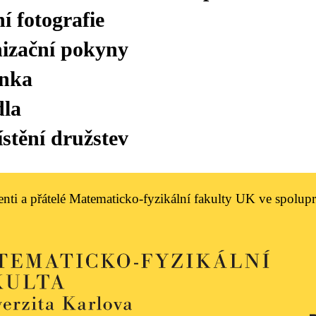
í fotografie
izační pokyny
nka
dla
stění družstev
nti a přátelé Matematicko-fyzikální fakulty UK ve spolu