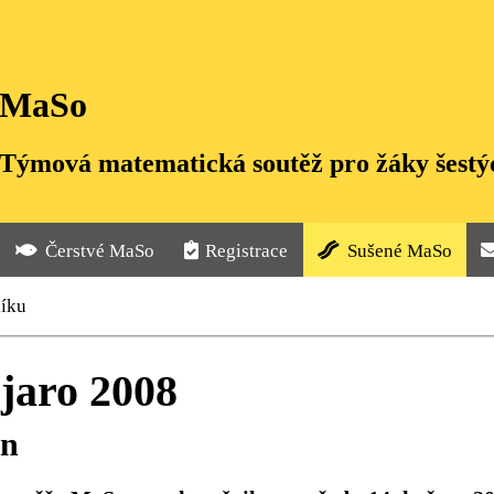
MaSo
Týmová matematická soutěž pro žáky šestýc
Čerstvé MaSo
Registrace
Sušené MaSo
níku
jaro 2008
rn