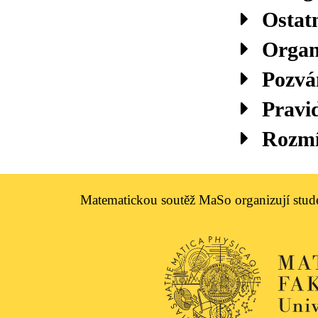
Ostatn
Organ
Pozvá
Pravi
Rozmí
Matematickou soutěž MaSo organizují stude