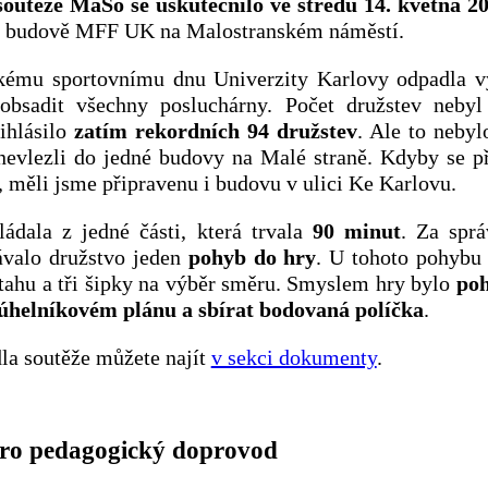
soutěže MaSo se uskutečnilo ve středu 14. května 20
v budově MFF UK na Malostranském náměstí.
kému sportovnímu dnu Univerzity Karlovy odpadla v
obsadit všechny posluchárny. Počet družstev neby
řihlásilo
zatím rekordních 94 družstev
. Ale to nebyl
evlezli do jedné budovy na Malé straně. Kdyby se při
, měli jsme připravenu i budovu v ulici Ke Karlovu.
ládala z jedné části, která trvala
90 minut
. Za spr
ávalo družstvo jeden
pohyb do hry
. U tohoto pohybu
 tahu a tři šipky na výběr směru. Smyslem hry bylo
poh
úhelníkovém plánu a sbírat bodovaná políčka
.
dla soutěže můžete najít
v sekci dokumenty
.
ro pedagogický doprovod