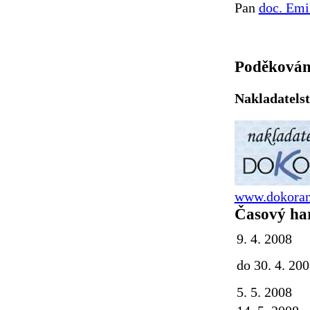
Pan
doc. Emi
Poděkován
Nakladatels
www.dokoran
Časový h
9. 4. 2008
do 30. 4. 20
5. 5. 2008