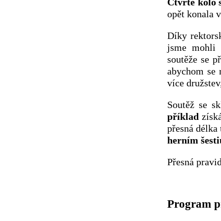
Čtvrté kolo 
opět konala 
Díky rektors
jsme mohli 
soutěže se p
abychom se n
více družstev
Soutěž se sk
příklad
získ
přesná délka
herním šesti
Přesná pravi
Program p