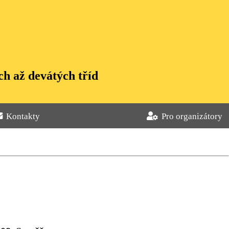
h až devátých tříd
Kontakty
Pro organizátory