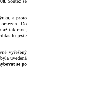
08.
Soutěž se
ýuka, a proto
l omezen. Do
o až tak moc,
hlásilo ještě
ávně vyřešený
 byla uvedená
ybovat se po