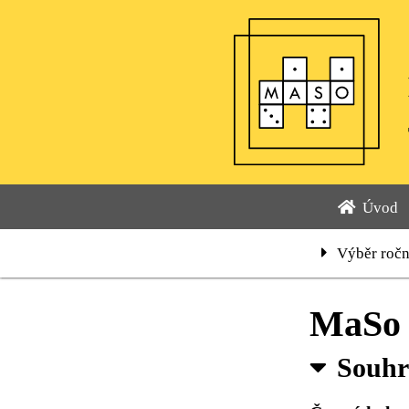
Úvod
Výběr roč
MaSo 
Souh