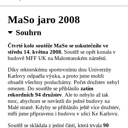
Čerstvé MaSo
MaSo jaro 2008
Registrace
Souhrn
Sušené MaSo
Čtvrté kolo soutěže MaSo se uskutečnilo ve
středu 14. května 2008.
Soutěž se opět konala v
Kontakty
budově MFF UK na Malostranském náměstí.
Pro organizátory
Díky rektorskému sportovnímu dnu Univerzity
Karlovy odpadla výuka, a proto jsme mohli
obsadit všechny posluchárny. Počet družstev nebyl
omezen. Do soutěže se přihlásilo
zatím
rekordních 94 družstev
. Ale to nebylo až tak
moc, abychom se nevlezli do jedné budovy na
Malé straně. Kdyby se přihlásilo ještě více družstev,
měli jsme připravenu i budovu v ulici Ke Karlovu.
Soutěž se skládala z jedné části, která trvala
90