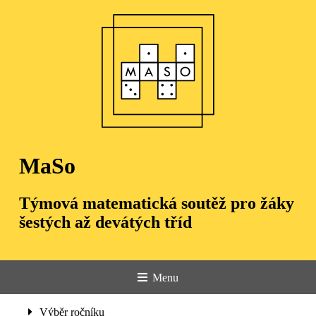
MaSo
Týmová matematická soutěž pro žáky
šestých až devátých tříd
Menu
Úvod
Výběr ročníku