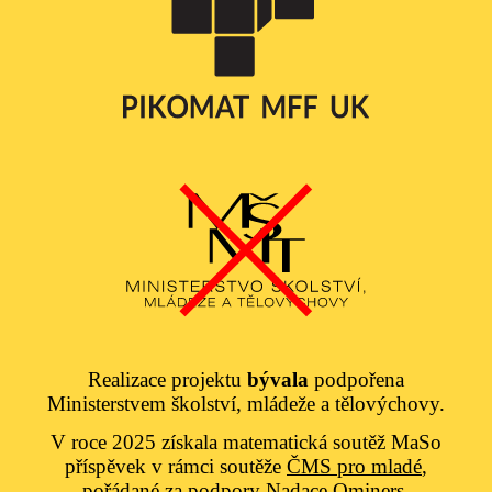
Realizace projektu
bývala
podpořena
Ministerstvem školství, mládeže a tělovýchovy.
V roce 2025 získala matematická soutěž MaSo
příspěvek v rámci soutěže
ČMS pro mladé
,
pořádané za podpory
Nadace Qminers
.