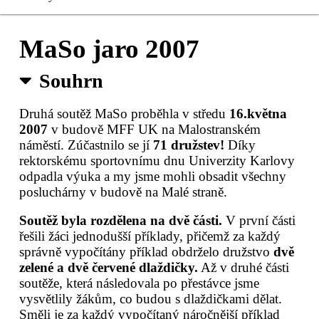
Čerstvé MaSo
MaSo jaro 2007
Registrace
Souhrn
Sušené MaSo
Druhá soutěž MaSo proběhla v středu
16.května
2007
v budově MFF UK na Malostranském
Kontakty
náměstí. Zúčastnilo se jí
71 družstev!
Díky
rektorskému sportovnímu dnu Univerzity Karlovy
Pro organizátory
odpadla výuka a my jsme mohli obsadit všechny
posluchárny v budově na Malé straně.
Soutěž byla rozdělena na dvě části.
V první části
řešili žáci jednodušší příklady, přičemž za každý
správně vypočítány příklad obdrželo družstvo
dvě
zelené a dvě červené dlaždičky.
Až v druhé části
soutěže, která následovala po přestávce jsme
vysvětlily žákům, co budou s dlaždičkami dělat.
Směli je za každý vypočítaný náročnější příklad