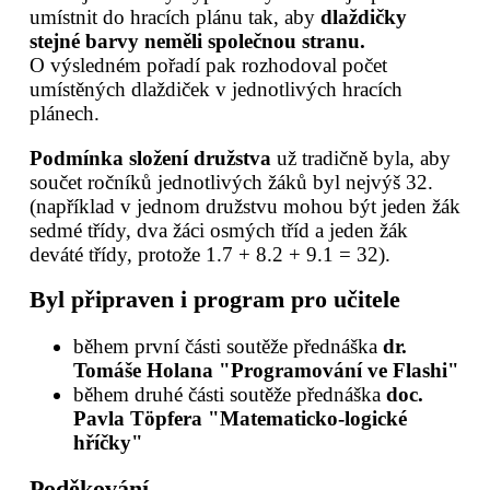
umístnit do hracích plánu tak, aby
dlaždičky
stejné barvy neměli společnou stranu.
O výsledném pořadí pak rozhodoval počet
umístěných dlaždiček v jednotlivých hracích
plánech.
Podmínka složení družstva
už tradičně byla, aby
součet ročníků jednotlivých žáků byl nejvýš 32.
(například v jednom družstvu mohou být jeden žák
sedmé třídy, dva žáci osmých tříd a jeden žák
deváté třídy, protože 1.7 + 8.2 + 9.1 = 32).
Byl připraven i program pro učitele
během první části soutěže přednáška
dr.
Tomáše Holana "Programování ve Flashi"
během druhé části soutěže přednáška
doc.
Pavla Töpfera "Matematicko-logické
hříčky"
Poděkování