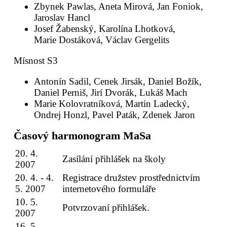
Zbynek Pawlas, Aneta Mirová, Jan Foniok,
Jaroslav Hancl
Josef Žabenský, Karolína Lhotková,
Marie Dostáková, Václav Gergelits
Mísnost S3
Antonín Sadil, Cenek Jirsák, Daniel Božík,
Daniel Perniš, Jirí Dvorák, Lukáš Mach
Marie Kolovratníková, Martin Ladecký,
Ondrej Honzl, Pavel Paták, Zdenek Jaron
Časový harmonogram MaSa
20. 4.
Zasílání přihlášek na školy
2007
20. 4. - 4.
Registrace družstev prostřednictvím
5. 2007
internetového formuláře
10. 5.
Potvrzovaní přihlášek.
2007
16. 5.