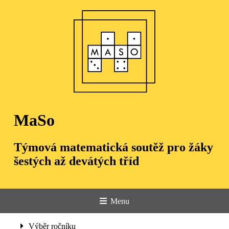
MaSo
Týmová matematická soutěž pro žáky
šestých až devátých tříd
Menu
Úvod
Výběr ročníku