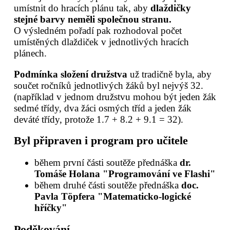
umístnit do hracích plánu tak, aby
dlaždičky
stejné barvy neměli společnou stranu.
O výsledném pořadí pak rozhodoval počet
umístěných dlaždiček v jednotlivých hracích
plánech.
Podmínka složení družstva
už tradičně byla, aby
součet ročníků jednotlivých žáků byl nejvýš 32.
(například v jednom družstvu mohou být jeden žák
sedmé třídy, dva žáci osmých tříd a jeden žák
deváté třídy, protože 1.7 + 8.2 + 9.1 = 32).
Byl připraven i program pro učitele
během první části soutěže přednáška
dr.
Tomáše Holana "Programování ve Flashi"
během druhé části soutěže přednáška
doc.
Pavla Töpfera "Matematicko-logické
hříčky"
Poděkování