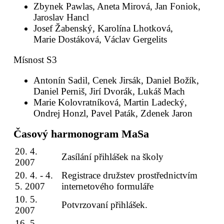
Zbynek Pawlas, Aneta Mirová, Jan Foniok,
Jaroslav Hancl
Josef Žabenský, Karolína Lhotková,
Marie Dostáková, Václav Gergelits
Mísnost S3
Antonín Sadil, Cenek Jirsák, Daniel Božík,
Daniel Perniš, Jirí Dvorák, Lukáš Mach
Marie Kolovratníková, Martin Ladecký,
Ondrej Honzl, Pavel Paták, Zdenek Jaron
Časový harmonogram MaSa
20. 4.
Zasílání přihlášek na školy
2007
20. 4. - 4.
Registrace družstev prostřednictvím
5. 2007
internetového formuláře
10. 5.
Potvrzovaní přihlášek.
2007
16. 5.