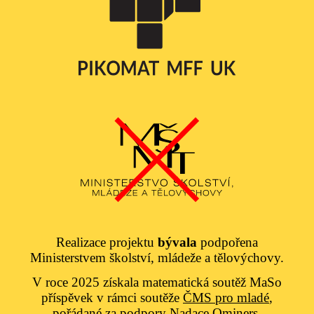
Realizace projektu
bývala
podpořena
Ministerstvem školství, mládeže a tělovýchovy.
V roce 2025 získala matematická soutěž MaSo
příspěvek v rámci soutěže
ČMS pro mladé
,
pořádané za podpory
Nadace Qminers
.