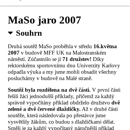
Čerstvé MaSo
MaSo jaro 2007
Registrace
Souhrn
Sušené MaSo
Druhá soutěž MaSo proběhla v středu
16.května
2007
v budově MFF UK na Malostranském
Kontakty
náměstí. Zúčastnilo se jí
71 družstev!
Díky
rektorskému sportovnímu dnu Univerzity Karlovy
Pro organizátory
odpadla výuka a my jsme mohli obsadit všechny
posluchárny v budově na Malé straně.
Soutěž byla rozdělena na dvě části.
V první části
řešili žáci jednodušší příklady, přičemž za každý
správně vypočítány příklad obdrželo družstvo
dvě
zelené a dvě červené dlaždičky.
Až v druhé části
soutěže, která následovala po přestávce jsme
vysvětlily žákům, co budou s dlaždičkami dělat.
Směli je za každý vypočítaný náročnější příklad