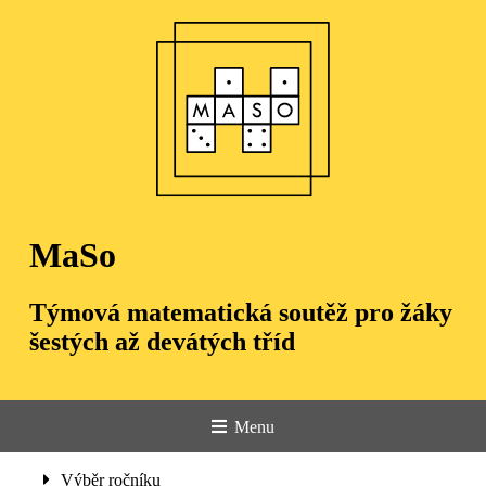
MaSo
Týmová matematická soutěž pro žáky
šestých až devátých tříd
Menu
Úvod
Výběr ročníku